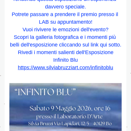
davvero speciale.
Potrete passare a prendere il premio presso il 
LAB su appuntamento!
Vuoi rivivere le emozioni dell'evento?
Scopri la galleria fotografica e i momenti più 
belli dell'esposizione cliccando sul link qui sotto.
 Rivedi i momenti salienti dell'Esposizione 
Infinito Blu
https://www.silviabruzziart.com/infinitoblu