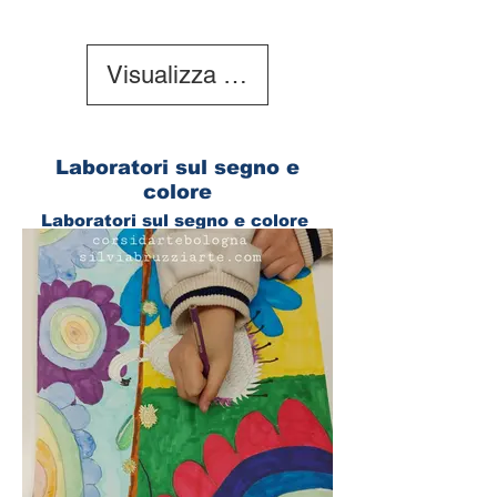
Visualizza dettagli
Laboratori sul segno e
colore
Laboratori sul segno e colore
Imparare a disegnare e colorare è
importante per realizzare quello
che si desidera creare sul foglio o
sulla tela.
Il segno che compone un disegno
e la teoria del colore che ci aiuta
a creare le sfumature e contrasti
meravigliosi.