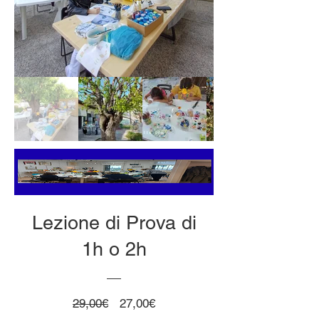
Lezione di Prova di
1h o 2h
Prezzo
Prezzo
29,00€
27,00€
regolare
scontato