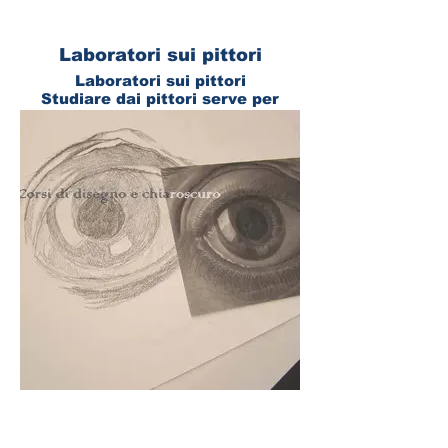
Laboratori sui pittori
Laboratori sui pittori
Studiare dai pittori serve per
imparare la tecnica, le
proporzioni e a fruire del Bello.
La parte più bella è quando
copiando l'immagine
ad un certo punto si termina il
lavoro in modo libero e personale.
Copiare un immagine serve come
spunto
per inventarsi forme e sentimenti
nuovi!