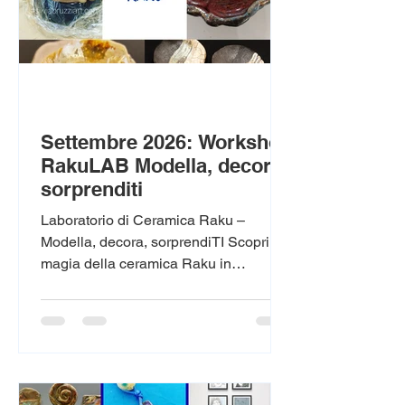
Settembre 2026: Workshop
RakuLAB Modella, decora,
sorprenditi
Laboratorio di Ceramica Raku –
Modella, decora, sorprendiTI Scopri la
magia della ceramica Raku in
un’esperienza creativa unica. In questo
laboratorio modellerai con le tue mani
una ciotola, un piccolo vasetto o dei
ciondoli, dando forma alla tua idea
partendo dall’argilla.