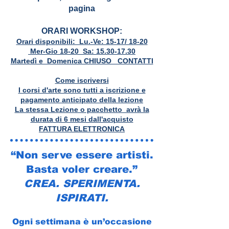
pagina
ORARI WORKSHOP:
Orari disponibili: Lu.-Ve: 15-17/ 18-20
Mer-Gio 18-20 Sa:
15.30-17.30
Martedì e Domenica CHIUSO CONTATTI
Come iscriversi
I corsi d'arte sono tutti a iscrizione e
pagamento anticipato della lezione
La stessa Lezione o pacchetto avrà la
durata di 6 mesi dall'acquisto
FATTURA ELETTRONICA
“Non serve essere artisti.
Basta voler creare.”
CREA. SPERIMENTA.
ISPIRATI.
Ogni settimana è un’occasione