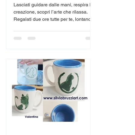
Lasciati guidare dalle mani, respira la
creazione, scopri l’arte che rilassa.
Regalati due ore tutte per te, lontano
dalla frenesia quotidiana.
Un’esperienza creativa dove l’argilla
diventa uno strumento di benessere,
espressione e scoperta personale.
Attraverso il contatto diretto con la
materia imparerai a modellare forme
semplici e armoniose, seguendo il
ritmo del respiro e il piacere di creare
con le tue mani. Non serve alcuna
esperienza: basta la voglia di
speriment