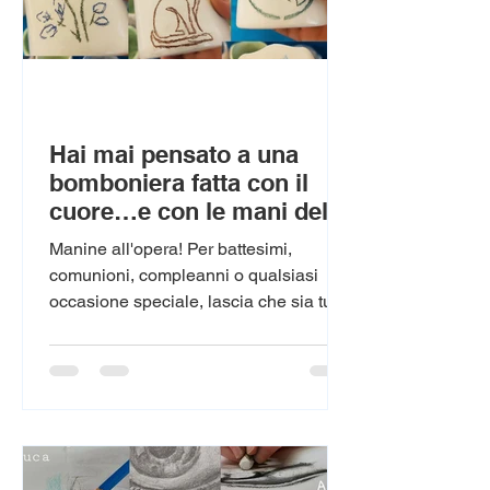
Hai mai pensato a una
bomboniera fatta con il
cuore…e con le mani del
tuo bimbo/a, ragazzo/a?
Manine all'opera! Per battesimi,
comunioni, compleanni o qualsiasi
occasione speciale, lascia che sia tuo
figlio/a a creare una bomboniera unica
in pittura o ceramica, oppure insieme
condividendo questo momento magico!