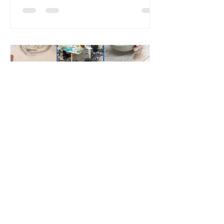
Altri corsi d'arte: materie
artistiche applicate e
teoriche per studenti!
Laboratori e percorsi di affiancamento