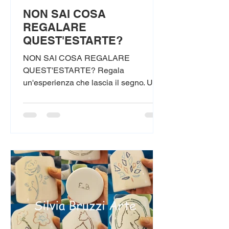
NON SAI COSA
REGALARE
QUEST'ESTARTE?
NON SAI COSA REGALARE
QUEST'ESTARTE? Regala
un'esperienza che lascia il segno. Un
Buono Regalo per i nostri corsi di: ✏️
Disegno🎨 Pittura🏺 Ceramica🖋️
Incisione Calcografica Un dono
originale per chi ama creare,
sperimentare e coltivare la propria
passione artistica. Perfetto per
compleanni, anniversari lauree o
semplicemente per sorprendere
qualcuno con un regalo speciale.