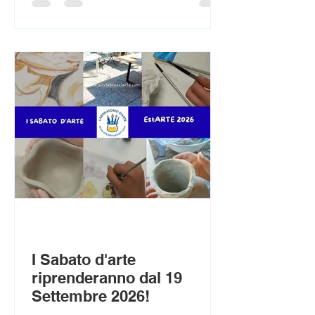
e carboncini. Le lezioni sono adatte sia
ai principianti sia a chi vuole
perfezionare le proprie abilità,
imparando tecniche di osservazione,
chiaroscuro, proporzioni ed
espressione artistica in un ambiente
creativo e stimolante.
I Sabato d'arte
riprenderanno dal 19
Settembre 2026!