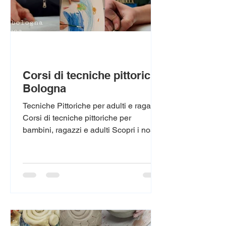
Corsi di tecniche pittoriche
Bologna
Tecniche Pittoriche per adulti e ragazzi
Corsi di tecniche pittoriche per
bambini, ragazzi e adulti Scopri i nostri
corsi di tecniche pittoriche dedicati a
bambini dai 6 anni, ragazzi e adulti.
Attraverso lezioni pratiche e creative,
impariamo disegno, acquerello, acrilico
e altre tecniche artistiche in un
ambiente accogliente e stimolante. I
corsi sono adatti sia a principianti sia a