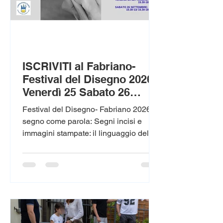
ISCRIVITI al Fabriano-
Festival del Disegno 2026:
Venerdì 25 Sabato 26
Settembre 2026: I posti
Festival del Disegno- Fabriano 2026 Il
sono limitati
segno come parola: Segni incisi e
immagini stampate: il linguaggio della
calcografia. Un segno inciso non è
soltanto una traccia: è un gesto che
racconta, un pensiero che prende
forma, una parola silenziosa capace di
attraversare il tempo. Ogni linea
impressa sulla lastra conserva
l’energia di un movimento, la memoria