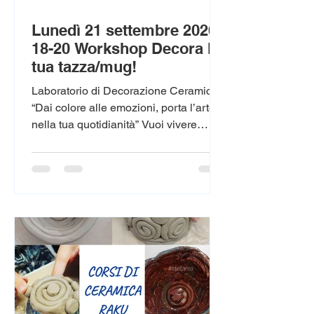
Lunedì 21 settembre 2026:
18-20 Workshop Decora la
tua tazza/mug!
Laboratorio di Decorazione Ceramica
“Dai colore alle emozioni, porta l’arte
nella tua quotidianità” Vuoi vivere
un’esperienza creativa unica, da solo o
in compagnia? Il mio Laboratorio di
Decorazione Ceramica ti permette di
trasformare un semplice oggetto in un
pezzo unico, che racchiude emozioni,
ricordi e fantasia.