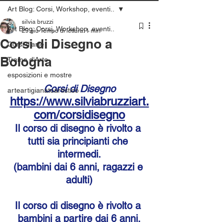
Art Blog: Corsi, Workshop, eventi..
silvia bruzzi
Art Blog: Corsi, Workshop, eventi..
29 giu
Tempo di lettura: 1 min
Corsi di Disegno a
Corsi d'arte
Bologna
Trame d'Arte
esposizioni e mostre
Corsi di Disegno
arteartigianatoartistico
https://www.silviabruzziart.
com/corsidisegno
Il corso di disegno è rivolto a 
tutti sia principianti che 
intermedi.
(bambini dai 6 anni, ragazzi e 
adulti)
Il corso di disegno è rivolto a 
bambini a partire dai 6 anni,