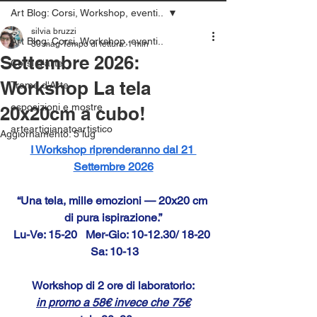
Art Blog: Corsi, Workshop, eventi..
silvia bruzzi
Art Blog: Corsi, Workshop, eventi..
30 mag
Tempo di lettura: 1 min
Settembre 2026:
Corsi d'arte
Workshop La tela
Trame d'Arte
esposizioni e mostre
20x20cm a cubo!
arteartigianatoartistico
Aggiornamento:
5 lug
I Workshop riprenderanno dal 21 
Settembre 2026
“Una tela, mille emozioni — 20x20 cm 
di pura ispirazione.”
Lu-Ve: 15-20   Mer-Gio: 10-12.30/ 18-20 
 Sa: 10-13
Workshop di 2 ore di laboratorio:
in promo a 58€ invece che 75€