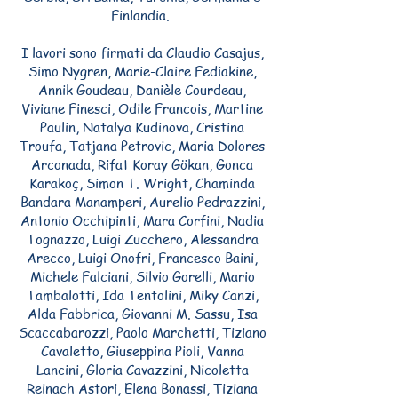
Finlandia.
I lavori sono firmati da Claudio Casajus,
Simo Nygren, Marie-Claire Fediakine,
Annik Goudeau, Danièle Courdeau,
Viviane Finesci, Odile Francois, Martine
Paulin, Natalya Kudinova, Cristina
Troufa, Tatjana Petrovic, Maria Dolores
Arconada, Rifat Koray Gökan, Gonca
Karakoç, Simon T. Wright, Chaminda
Bandara Manamperi, Aurelio Pedrazzini,
Antonio Occhipinti, Mara Corfini, Nadia
Tognazzo, Luigi Zucchero, Alessandra
Arecco, Luigi Onofri, Francesco Baini,
Michele Falciani, Silvio Gorelli, Mario
Tambalotti, Ida Tentolini, Miky Canzi,
Alda Fabbrica, Giovanni M. Sassu, Isa
Scaccabarozzi, Paolo Marchetti, Tiziano
Cavaletto, Giuseppina Pioli, Vanna
Lancini, Gloria Cavazzini, Nicoletta
Reinach Astori, Elena Bonassi, Tiziana