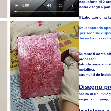
Acquaforte di 2 ore
lastra e fogli a part
Il Laboratorio ha la
Un laboratorio aper
 per scoprire e spe
 tecniche classiche
Durante il corso aff
processo:
Introduzione ai mat
metallica, 
strumenti da incisi
Disegno pr
scelta di un’immag
segno al linguaggio