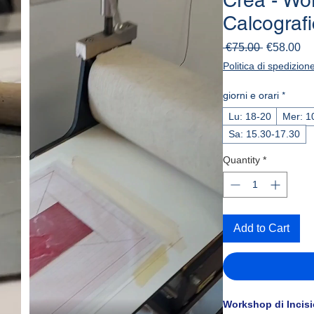
Crea - Wor
Calcograf
Regular
Sa
 €75.00 
€58.00
Price
Pr
Politica di spedizion
giorni e orari
*
Lu: 18-20
Me
Sa: 15.30-17.30
Quantity
*
Add to Cart
Workshop di Incisi