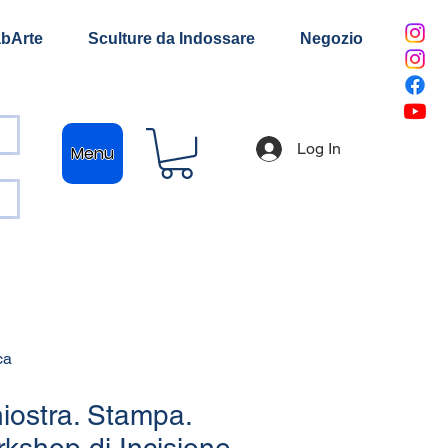
bArte
Sculture da Indossare
Negozio
Log In
Menu
ca
chiostra. Stampa.