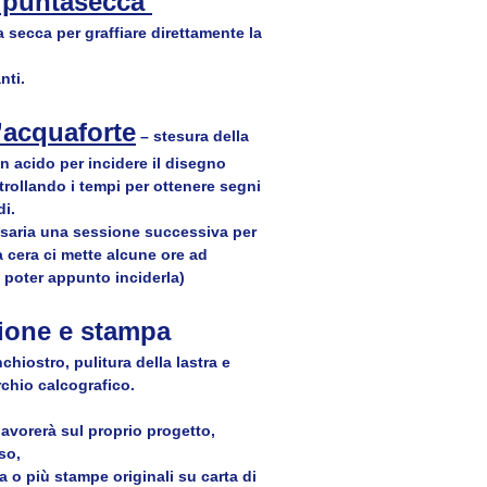
 puntasecca 
a secca per graffiare direttamente la 
nti.
l’acquaforte
 – stesura della 
n acido per incidere il disegno 
rollando i tempi per ottenere segni 
i.
saria una sessione successiva per 
la cera ci mette alcune ore ad 
 poter appunto inciderla)
ione e stampa 
chiostro, pulitura della lastra e 
rchio calcografico.
avorerà sul proprio progetto, 
so, 
a o più stampe originali su carta di 