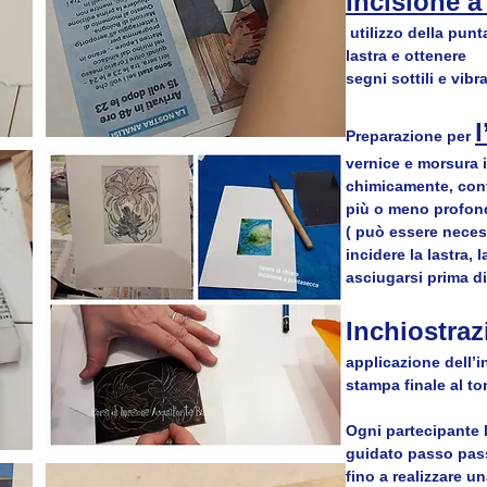
Incisione a
 utilizzo della punt
lastra e ottenere 
segni sottili e vibra
Preparazione per 
vernice e morsura i
chimicamente, cont
più o meno profond
( può essere neces
incidere la lastra, 
asciugarsi prima di
Inchiostraz
applicazione dell’in
stampa finale al to
Ogni partecipante l
guidato passo pas
fino a realizzare un