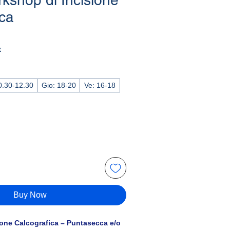
kshop di Incisione
ica
le
ice
e
r: 10.30-12.30
Gio: 18-20
Ve: 16-18
Buy Now
one Calcografica – Puntasecca e/o 