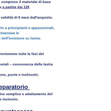
 compreso il materiale di base
e
 a partire dai 12€
 validità di 6 mesi dall'acquisto.
to a principianti e appassionati,
rimentare le
 dell’incisione su lastra.
ronteremo tutte le fasi del 
eriali – conoscenza della lastra 
one, punte e inchiostri.
eparatorio 
ine semplice e adattamento del 
 incisorio.