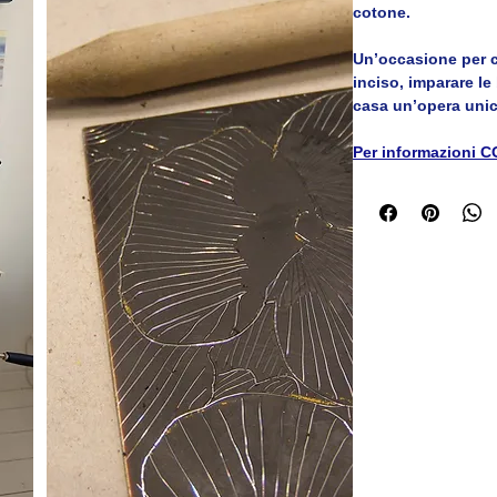
cotone.
Un’occasione per c
inciso, imparare le
casa un’opera unic
Per informazioni