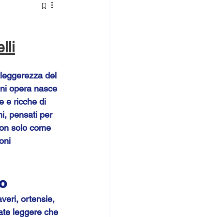
lli
 leggerezza del 
gni opera nasce 
 e ricche di 
i, pensati per 
 non solo come 
oni 
lo
veri, ortensie, 
ate leggere che 