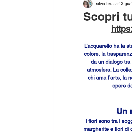
silvia bruzzi
13 giu
Scopri tu
https
L’acquarello ha la s
colore, la trasparen
da un dialogo tra
atmosfera. La colle
chi ama l’arte, la 
opere da
Un m
I fiori sono tra i so
margherite e fiori di