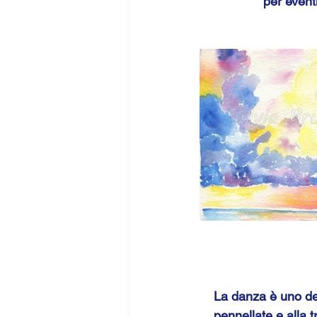
per eventi
La danza è uno dei 
pennellate e alla t