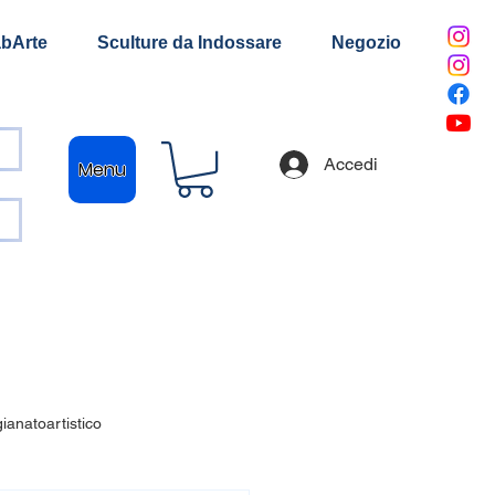
bArte
Sculture da Indossare
Negozio
Accedi
Menu
gianatoartistico