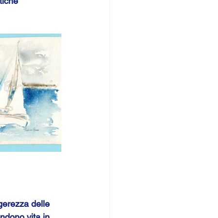
stiche
gerezza delle 
ndono vita in 