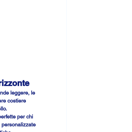
rizzonte
nde leggere, le 
ere costiere 
llo.
rfette per chi 
 personalizzate 