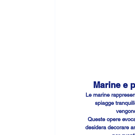
Marine e p
Le marine rappresent
spiagge tranquill
vengono 
Queste opere evocano
desidera decorare am