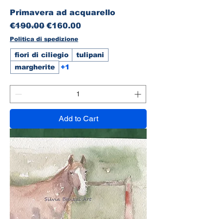
Primavera ad acquarello
Regular Price
Sale Price
€190.00
€160.00
Politica di spedizione
fiori di ciliegio
tulipani
margherite
+1
Add to Cart