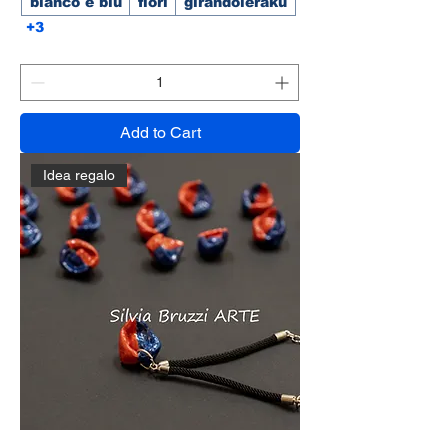
bianco e blu
fiori
girandoleraku
+3
Add to Cart
Idea regalo