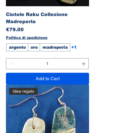
Ciotole Raku Collezione
Madreperla
Price
€79.00
Politica di spedizione
argento
oro
madreperla
+1
Add to Cart
Idea regalo