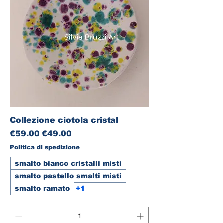
Collezione ciotola cristal
Regular Price
Sale Price
€59.00
€49.00
Politica di spedizione
smalto bianco cristalli misti
smalto pastello smalti misti
smalto ramato
+1