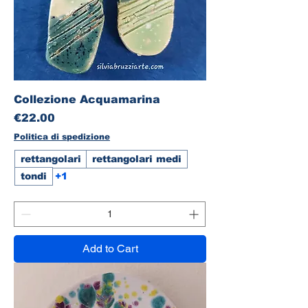
Collezione Acquamarina
Price
€22.00
Politica di spedizione
rettangolari
rettangolari medi
tondi
+1
Add to Cart