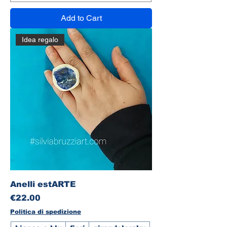
Add to Cart
Idea regalo
Anelli estARTE
Price
€22.00
Politica di spedizione