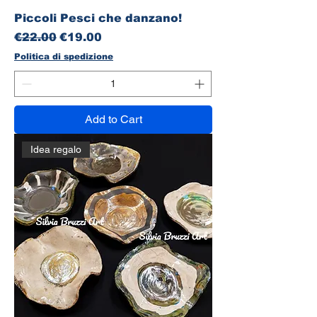
Piccoli Pesci che danzano!
Regular Price
Sale Price
€22.00
€19.00
Politica di spedizione
Add to Cart
Idea regalo